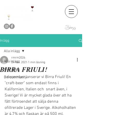
Blogg
Inlägg
Alla inlägg
rmrm2026
Alla inlägg
24 nov. 2021
1 min läsning
BIRRA FRIULI!
Kom igång
I december lanserar vi Birra Friuli! En 
Din community
"craft-beer" som endast finns i 
Kalifornien, Italien och  snart även, i 
Sverige! Vi är mycket glada över att ha 
fått förtroendet att sälja denna 
ofiltrerade Lager i Sverige. Alkoholhalten 
är 4,7% och flaskan är på 500 ml.