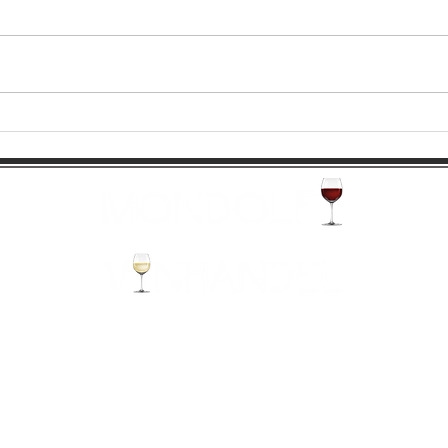
Castello Lager lanseras 1
Brol
december!
Luga