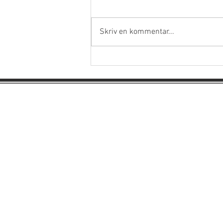
Skriv en kommentar...
Lanseringar 29 maj!
Mondolfi Vinhandel
Verissima AB
Dannemorag.16A
11344 Sthlm/säte
Bagersgatan 2/postadress
211 25 Malmö
Sverige​
info@mondolfi.se