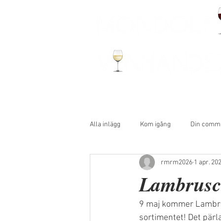
HEM
OM OSS
VÅRA PRODUK
Alla inlägg
Kom igång
Din comm
rmrm2026
1 apr. 20
Lambrusco
9 maj kommer Lambrusc
sortimentet! Det pärl