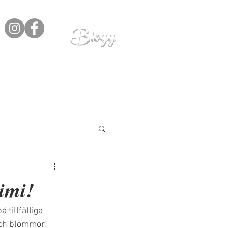
Blogg
PRODUCENTER
KONTAKT
MER
imi!
tillfälliga 
och blommor! 