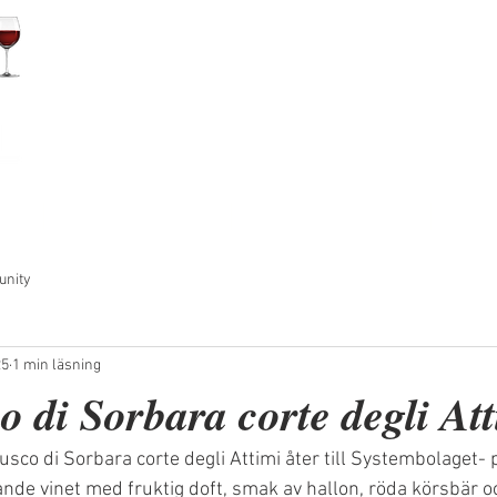
TER
FÖR RESTAURANGER
FÖR PRIVATPERSONER
VÅRA 
unity
25
1 min läsning
 di Sorbara corte degli Att
o di Sorbara corte degli Attimi åter till Systembolaget- på 
ande vinet med fruktig doft, smak av hallon, röda körsbär 