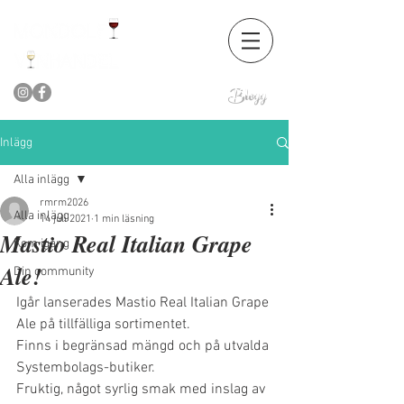
Blogg
Inlägg
Alla inlägg
rmrm2026
Alla inlägg
14 juli 2021
1 min läsning
Mastio Real Italian Grape
Kom igång
Ale!
Din community
Igår lanserades Mastio Real Italian Grape 
Ale på tillfälliga sortimentet.
Finns i begränsad mängd och på utvalda 
Systembolags-butiker.
Fruktig, något syrlig smak med inslag av 