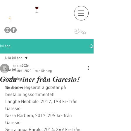
Blogg
Inlägg
Alla inlägg
rmrm2026
Alla inlägg
10 dec. 2020
1 min läsning
Goda viner från Garesio!
Kom igång
Nu har vi lanserat 3 gobitar på 
Din community
beställningssortimentet!
Langhe Nebbiolo, 2017, 198 kr- från 
Garesio!
Nizza Barbera, 2017, 209 kr- från 
Garesio!
Serralunga Barolo, 2014, 369 kr- från 